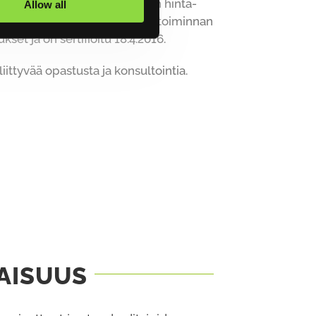
ä ja markkinoiden mukaisen hinta-
Allow all
 pilaantumisen ehkäiseminen, toiminnan
et ja on sertifioitu 18.4.2016.
tyvää opastusta ja konsultointia.
AISUUS