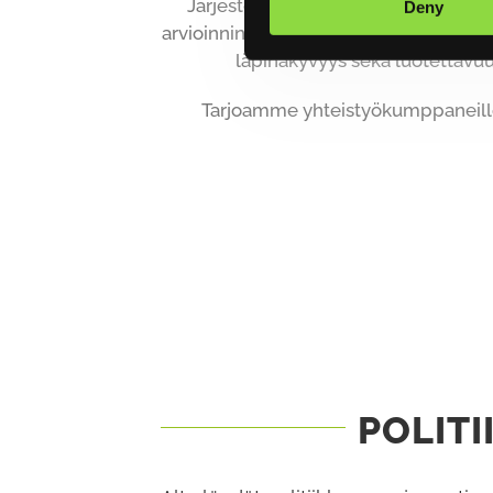
Järjestelmällinen keräysmenetelm
Deny
arvioinnin. Ympäristölakien mukaisest
läpinäkyvyys sekä luotettavuus
Tarjoamme yhteistyökumppaneillem
POLIT