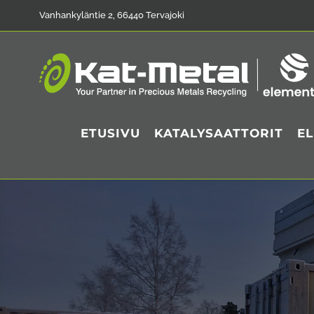
Skip
Vanhankyläntie 2, 66440 Tervajoki
to
content
ETUSIVU
KATALYSAATTORIT
E