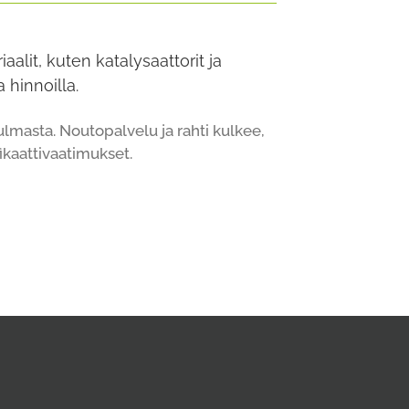
alit, kuten katalysaattorit ja
 hinnoilla.
masta. Noutopalvelu ja rahti kulkee,
ikaattivaatimukset.