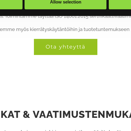
ämme mahdollistaa nopean noudon suoraan keräyspisteist
Allow selection
i toimiminen heijastaa arvojamme, jotka ovat ympäristön
. Toimintamme täyttää ISO 14001:2015 sertifikaattivaatimuks
me myös kierrätyskäytäntöihin ja tuotetuntemukseen liit
Ota yhteyttä
IIKAT & VAATIMUSTENMUK