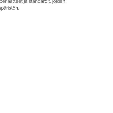
riaatteet ja standardit, joiden
päristön.