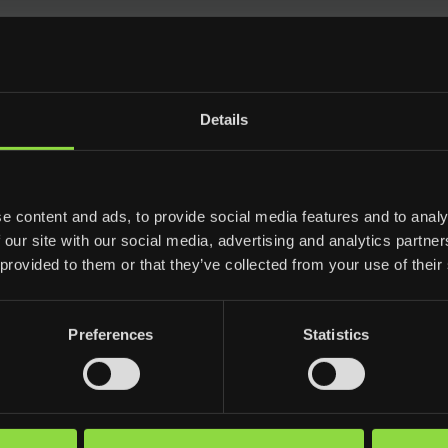
Details
e content and ads, to provide social media features and to analy
KASTI YMPÄRISTÖÄ SUOJE
 our site with our social media, advertising and analytics partn
 provided to them or that they’ve collected from your use of their
toreiden ja romuelektroniikan kierrätys sekä niiden 
imman suuri osa romumateriaalista päätyy uudelleenk
Preferences
Statistics
käytön välivaiheet ovat kaikkien toimijoiden kannalt