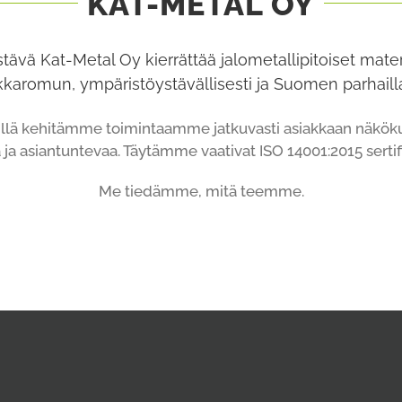
KAT-METAL OY
ävä Kat-Metal Oy kierrättää jalometallipitoiset materia
kkaromun, ympäristöystävällisesti ja Suomen parhailla
llä kehitämme toimintaamme jatkuvasti asiakkaan näkökul
ja asiantuntevaa. Täytämme vaativat ISO 14001:2015 sertif
Me tiedämme, mitä teemme.