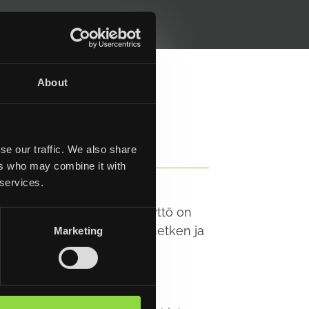
About
se our traffic. We also share
LLEN
ers who may combine it with
 services.
raaka-aineiden uudelleenkäyttö on
äyttöön, kun romun syntyhetken ja
Marketing
a sujuvia ja kannattavia.