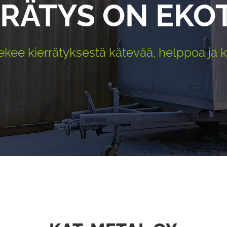
RRÄTYS ON EKO
ekee kierrätyksestä kätevää, helppoa ja 