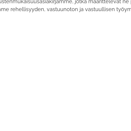
ustenmukaisuusasiakirjamme, jotka määrittelevät ne pe
e rehellisyyden, vastuunoton ja vastuullisen työym