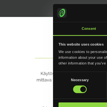
Consent
This website uses cookies
We use cookies to personalis
TAR
information about your use of
other information that you’ve
Käytöstä poistettujen katalysaat
Consent
mittava ympäristöteko. Mahdollis
Necessary
Selection
raaka-aineiden uudelleen