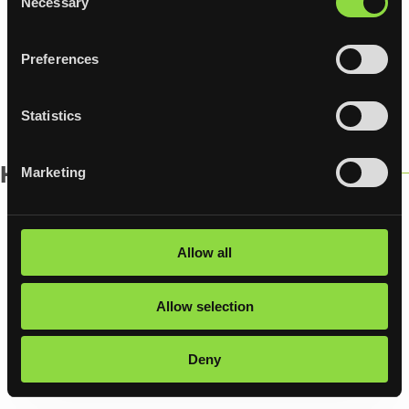
Necessary
Selection
Preferences
+358 449 830 743
toimisto(at)katmetal.fi
Statistics
Hallinto
Marketing
Jani Piippo
Allow all
Apulaisjohtaja
Allow selection
+358 503 277 786
Deny
jani.piippo(at)katmetal.fi