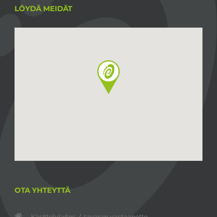
LÖYDÄ MEIDÄT
OTA YHTEYTTÄ
Käsittelylaitos / tavaran vastaanotto