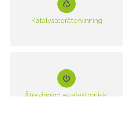
Finland!
Katalysatoråtervinning
Läs mer
Återvinning av elektroniskt avfall
Vi köper elektroniskt avfall från företag.
Leverans med hämtning eller frakt.
Återvinning av elektroniskt
avfall
Läs mer